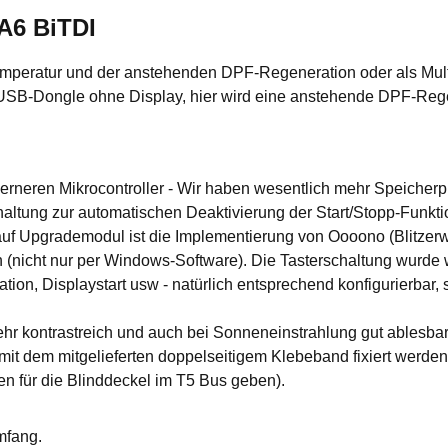
A6 BiTDI
mperatur und der anstehenden DPF-Regeneration oder als Multif
 USB-Dongle ohne Display, hier wird eine anstehende DPF-Rege
rneren Mikrocontroller - Wir haben wesentlich mehr Speicherp
tung zur automatischen Deaktivierung der Start/Stopp-Funktion
auf Upgrademodul ist die Implementierung von Oooono (Blitzerw
ch (nicht nur per Windows-Software). Die Tasterschaltung wurde
n, Displaystart usw - natürlich entsprechend konfigurierbar, s
hr kontrastreich und auch bei Sonneneinstrahlung gut ablesbar
 mit dem mitgelieferten doppelseitigem Klebeband fixiert werde
n für die Blinddeckel im T5 Bus geben).
mfang.