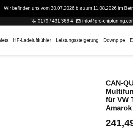
 vom 30.07.2026 bis zum 11.08.2026 im Betriebsurlaub. Bitte b
0179 / 431 366 4
info@pro-chiptuning.co
lets
HF-Ladeluftkühler
Leistungssteigerung
Downpipe
E
CAN-QU
Multifu
für VW 
Amarok 
241,4