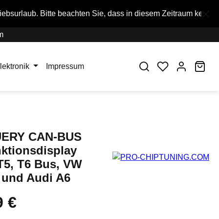
eachten Sie, dass in diesem Zeitraum keine Bestellungen ausg
m
War
lektronik
Impressum
ERY CAN-BUS
nktionsdisplay
T5, T6 Bus, VW
und Audi A6
9 €