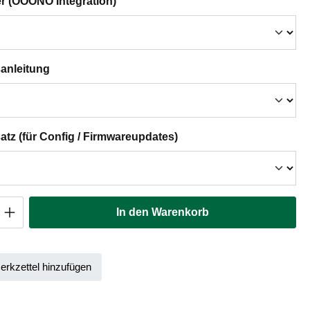
auswählen
er (OOONO Integration)
auswählen
anleitung
auswählen
tz (für Config / Firmwareupdates)
Anzahl: Gib den gewünschten Wert ein oder
In den Warenkorb
rkzettel hinzufügen