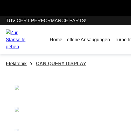
springen
Zur Hauptnavigation springen
Wir befinden uns
TÜV-CERT PERFORMANCE PARTS!
Home
offene Ansaugungen
Turbo-In
Elektronik
CAN-QUERY DISPLAY
Bildergalerie überspringen