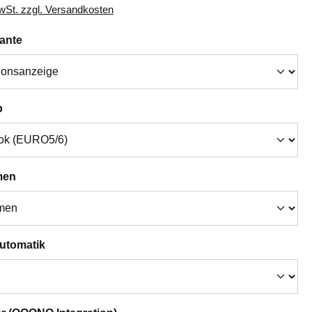
MwSt. zzgl. Versandkosten
auswählen
iante
auswählen
p
auswählen
men
auswählen
Automatik