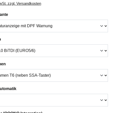
MwSt. zzgl. Versandkosten
auswählen
iante
auswählen
p
auswählen
men
auswählen
Automatik