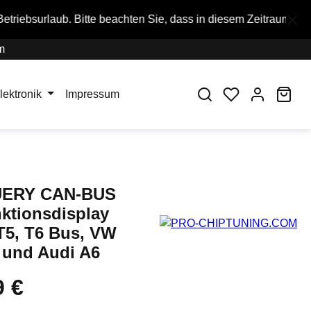
te beachten Sie, dass in diesem Zeitraum keine Bestellungen 
m
War
lektronik
Impressum
ERY CAN-BUS
nktionsdisplay
T5, T6 Bus, VW
und Audi A6
9 €