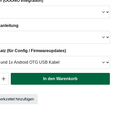
auswählen
er (OOONO Integration)
auswählen
anleitung
auswählen
tz (für Config / Firmwareupdates)
Anzahl: Gib den gewünschten Wert ein oder
In den Warenkorb
rkzettel hinzufügen