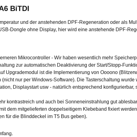
A6 BiTDI
mperatur und der anstehenden DPF-Regeneration oder als Multif
 USB-Dongle ohne Display, hier wird eine anstehende DPF-Rege
rneren Mikrocontroller - Wir haben wesentlich mehr Speicherp
tung zur automatischen Deaktivierung der Start/Stopp-Funktion
auf Upgrademodul ist die Implementierung von Oooono (Blitzerw
ch (nicht nur per Windows-Software). Die Tasterschaltung wurde
n, Displaystart usw - natürlich entsprechend konfigurierbar, s
hr kontrastreich und auch bei Sonneneinstrahlung gut ablesbar
 mit dem mitgelieferten doppelseitigem Klebeband fixiert werde
n für die Blinddeckel im T5 Bus geben).
mfang.