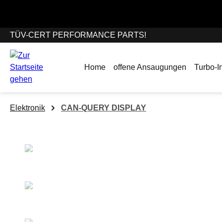
springen
Zur Hauptnavigation springen
Wir befinden
TÜV-CERT PERFORMANCE PARTS!
Home
offene Ansaugungen
Turbo-In
Elektronik
CAN-QUERY DISPLAY
Bildergalerie überspringen