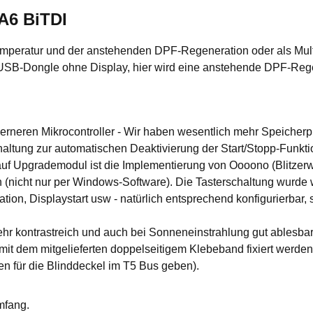
A6 BiTDI
mperatur und der anstehenden DPF-Regeneration oder als Multif
 USB-Dongle ohne Display, hier wird eine anstehende DPF-Rege
rneren Mikrocontroller - Wir haben wesentlich mehr Speicherp
tung zur automatischen Deaktivierung der Start/Stopp-Funktion
auf Upgrademodul ist die Implementierung von Oooono (Blitzerw
ch (nicht nur per Windows-Software). Die Tasterschaltung wurde
n, Displaystart usw - natürlich entsprechend konfigurierbar, s
hr kontrastreich und auch bei Sonneneinstrahlung gut ablesbar
 mit dem mitgelieferten doppelseitigem Klebeband fixiert werde
n für die Blinddeckel im T5 Bus geben).
mfang.