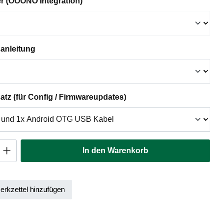
auswählen
er (OOONO Integration)
auswählen
anleitung
auswählen
tz (für Config / Firmwareupdates)
Anzahl: Gib den gewünschten Wert ein oder
In den Warenkorb
rkzettel hinzufügen