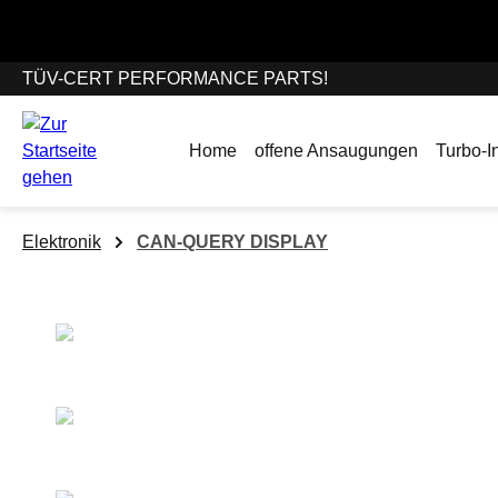
springen
Zur Hauptnavigation springen
Wir befinden un
TÜV-CERT PERFORMANCE PARTS!
Home
offene Ansaugungen
Turbo-In
Elektronik
CAN-QUERY DISPLAY
Bildergalerie überspringen