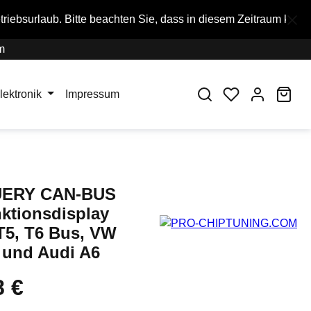
beachten Sie, dass in diesem Zeitraum keine Bestellungen ausg
m
War
lektronik
Impressum
ERY CAN-BUS
nktionsdisplay
T5, T6 Bus, VW
und Audi A6
8 €