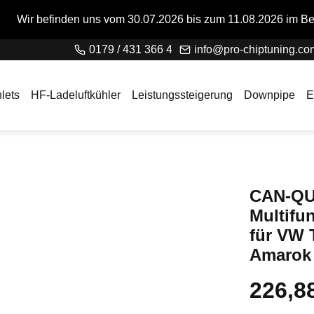
s vom 30.07.2026 bis zum 11.08.2026 im Betriebsurlaub. Bitte 
0179 / 431 366 4
info@pro-chiptuning.co
lets
HF-Ladeluftkühler
Leistungssteigerung
Downpipe
E
CAN-QU
Multifu
für VW 
Amarok 
226,8