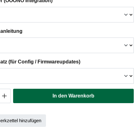
auswählen
er (OOONO Integration)
auswählen
anleitung
auswählen
tz (für Config / Firmwareupdates)
Anzahl: Gib den gewünschten Wert ein oder
In den Warenkorb
rkzettel hinzufügen