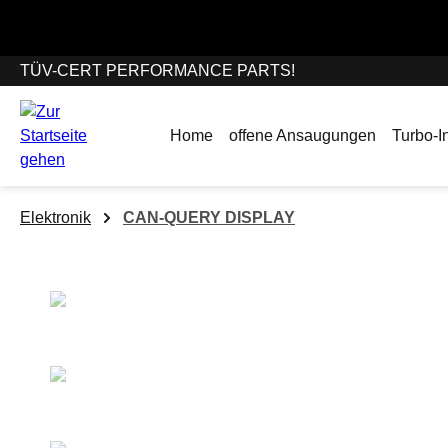
springen
Zur Hauptnavigation springen
Wir befinden un
TÜV-CERT PERFORMANCE PARTS!
Home
offene Ansaugungen
Turbo-In
Elektronik
CAN-QUERY DISPLAY
Bildergalerie überspringen