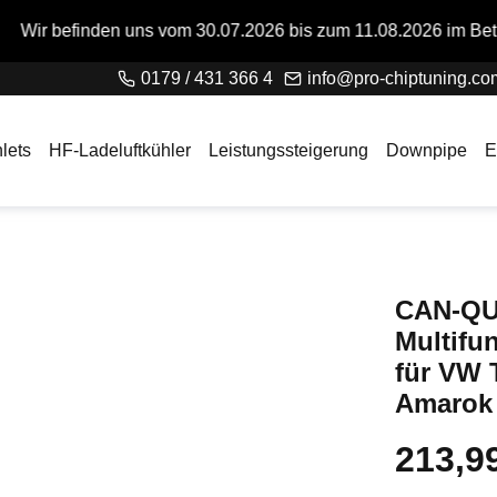
s vom 30.07.2026 bis zum 11.08.2026 im Betriebsurlaub. Bitte
0179 / 431 366 4
info@pro-chiptuning.co
lets
HF-Ladeluftkühler
Leistungssteigerung
Downpipe
E
CAN-QU
Multifu
für VW 
Amarok 
213,9