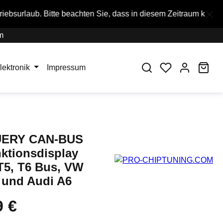
 beachten Sie, dass in diesem Zeitraum keine Bestellungen aus
m
War
lektronik
Impressum
ERY CAN-BUS
nktionsdisplay
T5, T6 Bus, VW
und Audi A6
9 €