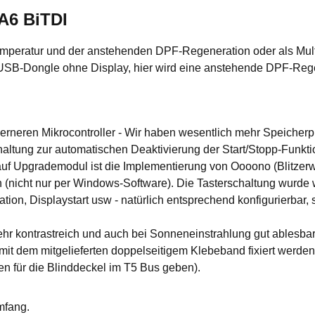
A6 BiTDI
mperatur und der anstehenden DPF-Regeneration oder als Multif
 USB-Dongle ohne Display, hier wird eine anstehende DPF-Rege
rneren Mikrocontroller - Wir haben wesentlich mehr Speicherp
tung zur automatischen Deaktivierung der Start/Stopp-Funktion
auf Upgrademodul ist die Implementierung von Oooono (Blitzerw
ch (nicht nur per Windows-Software). Die Tasterschaltung wurde
n, Displaystart usw - natürlich entsprechend konfigurierbar, s
hr kontrastreich und auch bei Sonneneinstrahlung gut ablesbar
 mit dem mitgelieferten doppelseitigem Klebeband fixiert werde
n für die Blinddeckel im T5 Bus geben).
mfang.