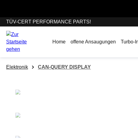
springen
Zur Hauptnavigation springen
Wir befinden uns 
TÜV-CERT PERFORMANCE PARTS!
Home
offene Ansaugungen
Turbo-In
Elektronik
CAN-QUERY DISPLAY
Bildergalerie überspringen