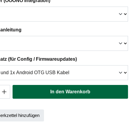
auswählen
er (OOONO Integration)
auswählen
anleitung
auswählen
tz (für Config / Firmwareupdates)
Anzahl: Gib den gewünschten Wert ein oder
In den Warenkorb
rkzettel hinzufügen