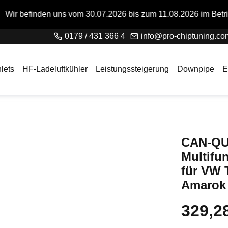
vom 30.07.2026 bis zum 11.08.2026 im Betriebsurlaub. Bitte b
0179 / 431 366 4
info@pro-chiptuning.co
lets
HF-Ladeluftkühler
Leistungssteigerung
Downpipe
E
CAN-QU
Multifu
für VW 
Amarok 
329,2