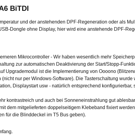
A6 BiTDI
mperatur und der anstehenden DPF-Regeneration oder als Multif
 USB-Dongle ohne Display, hier wird eine anstehende DPF-Rege
rneren Mikrocontroller - Wir haben wesentlich mehr Speicherp
tung zur automatischen Deaktivierung der Start/Stopp-Funktion
auf Upgrademodul ist die Implementierung von Oooono (Blitzerw
ch (nicht nur per Windows-Software). Die Tasterschaltung wurde
n, Displaystart usw - natürlich entsprechend konfigurierbar, s
hr kontrastreich und auch bei Sonneneinstrahlung gut ablesbar
 mit dem mitgelieferten doppelseitigem Klebeband fixiert werde
n für die Blinddeckel im T5 Bus geben).
mfang.