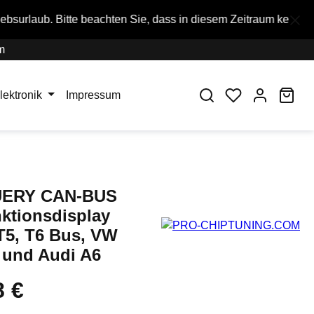
eachten Sie, dass in diesem Zeitraum keine Bestellungen ausge
m
War
lektronik
Impressum
ERY CAN-BUS
nktionsdisplay
T5, T6 Bus, VW
und Audi A6
8 €