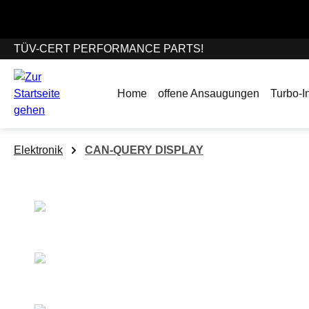
springen
Zur Hauptnavigation springen
Wir befinden un
TÜV-CERT PERFORMANCE PARTS!
Home
offene Ansaugungen
Turbo-In
Elektronik
CAN-QUERY DISPLAY
Bildergalerie überspringen