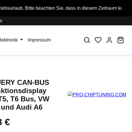
beachten Sie, dass in diesem Zeitraum keine Bestellungen ausg
m
War
lektronik
Impressum
ERY CAN-BUS
nktionsdisplay
T5, T6 Bus, VW
und Audi A6
8 €