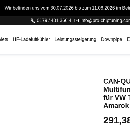
s vom 30.07.2026 bis zum 11.08.2026 im Betriebsurlaub. Bitte 
0179 / 431 366 4
info@pro-chiptuning.co
lets
HF-Ladeluftkühler
Leistungssteigerung
Downpipe
E
CAN-QU
Multifu
für VW 
Amarok 
291,3