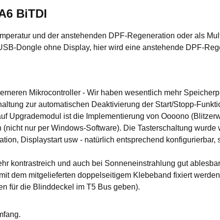
A6 BiTDI
mperatur und der anstehenden DPF-Regeneration oder als Multif
 USB-Dongle ohne Display, hier wird eine anstehende DPF-Rege
rneren Mikrocontroller - Wir haben wesentlich mehr Speicherp
tung zur automatischen Deaktivierung der Start/Stopp-Funktion
auf Upgrademodul ist die Implementierung von Oooono (Blitzerw
ch (nicht nur per Windows-Software). Die Tasterschaltung wurde
n, Displaystart usw - natürlich entsprechend konfigurierbar, s
hr kontrastreich und auch bei Sonneneinstrahlung gut ablesbar
 mit dem mitgelieferten doppelseitigem Klebeband fixiert werde
n für die Blinddeckel im T5 Bus geben).
mfang.