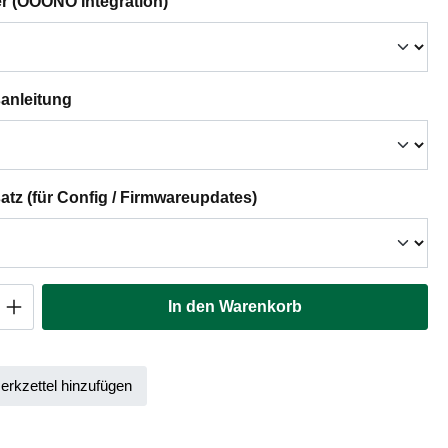
auswählen
er (OOONO Integration)
auswählen
anleitung
auswählen
tz (für Config / Firmwareupdates)
Anzahl: Gib den gewünschten Wert ein oder
In den Warenkorb
rkzettel hinzufügen