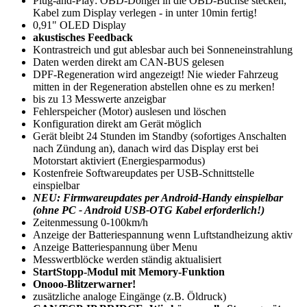
Plug-and-Play: OBD-Dongel in die OBD-Buchse stecken,
Kabel zum Display verlegen - in unter 10min fertig!
0,91" OLED Display
akustisches Feedback
Kontrastreich und gut ablesbar auch bei Sonneneinstrahlung
Daten werden direkt am CAN-BUS gelesen
DPF-Regeneration wird angezeigt! Nie wieder Fahrzeug
mitten in der Regeneration abstellen ohne es zu merken!
bis zu 13 Messwerte anzeigbar
Fehlerspeicher (Motor) auslesen und löschen
Konfiguration direkt am Gerät möglich
Gerät bleibt 24 Stunden im Standby (sofortiges Anschalten
nach Zündung an), danach wird das Display erst bei
Motorstart aktiviert (Energiesparmodus)
Kostenfreie Softwareupdates per USB-Schnittstelle
einspielbar
NEU: Firmwareupdates per Android-Handy einspielbar
(ohne PC - Android USB-OTG Kabel erforderlich!)
Zeitenmessung 0-100km/h
Anzeige der Batteriespannung wenn Luftstandheizung aktiv
Anzeige Batteriespannung über Menu
Messwertblöcke werden ständig aktualisiert
StartStopp-Modul mit Memory-Funktion
Onooo-Blitzerwarner!
zusätzliche analoge Eingänge (z.B. Öldruck)