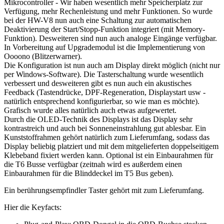
Mikrocontroller - Wir haben wesentlich mehr Speicherplatz zur
Verfügung, mehr Rechenleistung und mehr Funktionen. So wurde
bei der HW-V8 nun auch eine Schaltung zur automatischen
Deaktivierung der Start/Stopp-Funktion integriert (mit Memory-
Funktion). Desweiteren sind nun auch analoge Eingänge verfügbar.
In Vorbereitung auf Upgrademodul ist die Implementierung von
Oooono (Blitzerwarner).
Die Konfiguration ist nun auch am Display direkt möglich (nicht nur
per Windows-Software). Die Tasterschaltung wurde wesentlich
verbessert und desweiteren gibt es nun auch ein akustisches
Feedback (Tastendrücke, DPF-Regeneration, Displaystart usw -
natürlich entsprechend konfigurierbar, so wie man es möchte).
Grafisch wurde alles natürlich auch etwas aufgewertet.
Durch die OLED-Technik des Displays ist das Display sehr
kontrastreich und auch bei Sonneneinstrahlung gut ablesbar. Ein
Kunststoffrahmen gehört natürlich zum Lieferumfang, sodass das
Display beliebig platziert und mit dem mitgelieferten doppelseitigem
Klebeband fixiert werden kann. Optional ist ein Einbaurahmen für
die T6 Busse verfügbar (zeitnah wird es außerdem einen
Einbaurahmen für die Blinddeckel im T5 Bus geben).
Ein berührungsempfindler Taster gehört mit zum Lieferumfang.
Hier die Keyfacts: