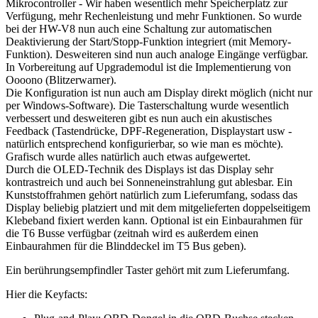
Mikrocontroller - Wir haben wesentlich mehr Speicherplatz zur
Verfügung, mehr Rechenleistung und mehr Funktionen. So wurde
bei der HW-V8 nun auch eine Schaltung zur automatischen
Deaktivierung der Start/Stopp-Funktion integriert (mit Memory-
Funktion). Desweiteren sind nun auch analoge Eingänge verfügbar.
In Vorbereitung auf Upgrademodul ist die Implementierung von
Oooono (Blitzerwarner).
Die Konfiguration ist nun auch am Display direkt möglich (nicht nur
per Windows-Software). Die Tasterschaltung wurde wesentlich
verbessert und desweiteren gibt es nun auch ein akustisches
Feedback (Tastendrücke, DPF-Regeneration, Displaystart usw -
natürlich entsprechend konfigurierbar, so wie man es möchte).
Grafisch wurde alles natürlich auch etwas aufgewertet.
Durch die OLED-Technik des Displays ist das Display sehr
kontrastreich und auch bei Sonneneinstrahlung gut ablesbar. Ein
Kunststoffrahmen gehört natürlich zum Lieferumfang, sodass das
Display beliebig platziert und mit dem mitgelieferten doppelseitigem
Klebeband fixiert werden kann. Optional ist ein Einbaurahmen für
die T6 Busse verfügbar (zeitnah wird es außerdem einen
Einbaurahmen für die Blinddeckel im T5 Bus geben).
Ein berührungsempfindler Taster gehört mit zum Lieferumfang.
Hier die Keyfacts: