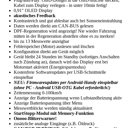
Plug-and-Play: OBD-Dongel in die OBD-Buchse stecken,
Kabel zum Display verlegen - in unter 10min fertig!
0,91" OLED Display
akustisches Feedback
Kontrastreich und gut ablesbar auch bei Sonneneinstrahlung
Daten werden direkt am CAN-BUS gelesen
DPF-Regeneration wird angezeigt! Nie wieder Fahrzeug
mitten in der Regeneration abstellen ohne es zu merken!
bis zu 13 Messwerte anzeigbar
Fehlerspeicher (Motor) auslesen und löschen
Konfiguration direkt am Gerät möglich
Gerät bleibt 24 Stunden im Standby (sofortiges Anschalten
nach Zündung an), danach wird das Display erst bei
Motorstart aktiviert (Energiesparmodus)
Kostenfreie Softwareupdates per USB-Schnittstelle
einspielbar
NEU: Firmwareupdates per Android-Handy einspielbar
(ohne PC - Android USB-OTG Kabel erforderlich!)
Zeitenmessung 0-100km/h
Anzeige der Batteriespannung wenn Luftstandheizung aktiv
Anzeige Batteriespannung über Menu
Messwertblöcke werden ständig aktualisiert
StartStopp-Modul mit Memory-Funktion
Onooo-Blitzerwarner!
zusätzliche analoge Eingänge (z.B. Öldruck)