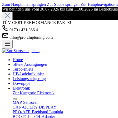
Zum Hauptinhalt springen
Zur Suche springen
Zur Hauptnavigation 
Wir befinden uns vom 30.07.2026 bis zum 11.08.2026 im Betriebsurla
TÜV-CERT PERFORMANCE PARTS!
0179 / 431 366 4
info@pro-chiptuning.com
Home
offene Ansaugungen
Turbo-Inlets
HF-Ladeluftkühler
Leistungssteigerung
Downpipe
Elektronik
Zur Kategorie Elektronik
MAP-Sensoren
CAN-QUERY DISPLAY
PRO-AFR Breitband Lambda
BOOTGLITCH-Adapter