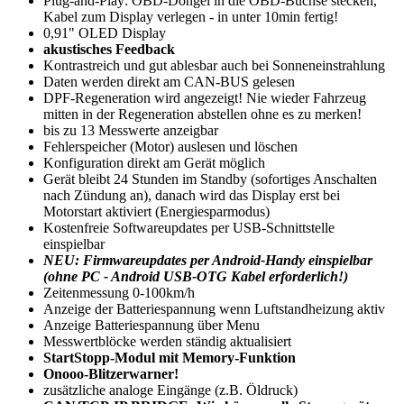
Plug-and-Play: OBD-Dongel in die OBD-Buchse stecken,
Kabel zum Display verlegen - in unter 10min fertig!
0,91" OLED Display
akustisches Feedback
Kontrastreich und gut ablesbar auch bei Sonneneinstrahlung
Daten werden direkt am CAN-BUS gelesen
DPF-Regeneration wird angezeigt! Nie wieder Fahrzeug
mitten in der Regeneration abstellen ohne es zu merken!
bis zu 13 Messwerte anzeigbar
Fehlerspeicher (Motor) auslesen und löschen
Konfiguration direkt am Gerät möglich
Gerät bleibt 24 Stunden im Standby (sofortiges Anschalten
nach Zündung an), danach wird das Display erst bei
Motorstart aktiviert (Energiesparmodus)
Kostenfreie Softwareupdates per USB-Schnittstelle
einspielbar
NEU: Firmwareupdates per Android-Handy einspielbar
(ohne PC - Android USB-OTG Kabel erforderlich!)
Zeitenmessung 0-100km/h
Anzeige der Batteriespannung wenn Luftstandheizung aktiv
Anzeige Batteriespannung über Menu
Messwertblöcke werden ständig aktualisiert
StartStopp-Modul mit Memory-Funktion
Onooo-Blitzerwarner!
zusätzliche analoge Eingänge (z.B. Öldruck)