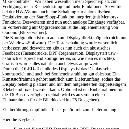
Mikrocontroller - Wir haben wesentlich mehr Speicherplatz zur
Verfügung, mehr Rechenleistung und mehr Funktionen. So wurde
bei der HW-V8 nun auch eine Schaltung zur automatischen
Deaktivierung der Start/Stopp-Funktion integriert (mit Memory-
Funktion). Desweiteren sind nun auch analoge Eingänge verfügbar.
In Vorbereitung auf Upgrademodul ist die Implementierung von
Oooono (Blitzerwarner).
Die Konfiguration ist nun auch am Display direkt möglich (nicht nur
per Windows-Software). Die Tasterschaltung wurde wesentlich
verbessert und desweiteren gibt es nun auch ein akustisches
Feedback (Tastendrücke, DPF-Regeneration, Displaystart usw -
natürlich entsprechend konfigurierbar, so wie man es möchte).
Grafisch wurde alles natürlich auch etwas aufgewertet.
Durch die OLED-Technik des Displays ist das Display sehr
kontrastreich und auch bei Sonneneinstrahlung gut ablesbar. Ein
Kunststoffrahmen gehört natürlich zum Lieferumfang, sodass das
Display beliebig platziert und mit dem mitgelieferten doppelseitigem
Klebeband fixiert werden kann. Optional ist ein Einbaurahmen für
die T6 Busse verfügbar (zeitnah wird es außerdem einen
Einbaurahmen für die Blinddeckel im T5 Bus geben).
Ein berührungsempfindler Taster gehört mit zum Lieferumfang.
Hier die Keyfacts: