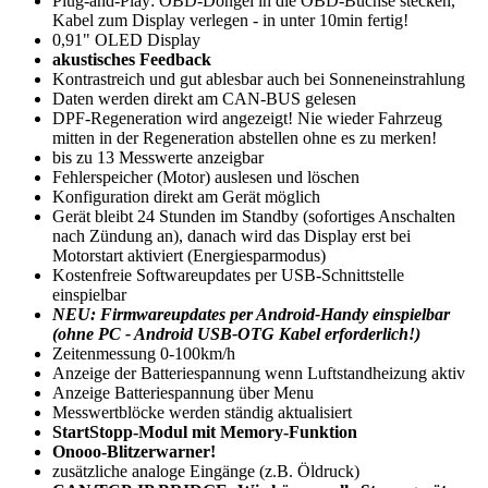
Plug-and-Play: OBD-Dongel in die OBD-Buchse stecken,
Kabel zum Display verlegen - in unter 10min fertig!
0,91" OLED Display
akustisches Feedback
Kontrastreich und gut ablesbar auch bei Sonneneinstrahlung
Daten werden direkt am CAN-BUS gelesen
DPF-Regeneration wird angezeigt! Nie wieder Fahrzeug
mitten in der Regeneration abstellen ohne es zu merken!
bis zu 13 Messwerte anzeigbar
Fehlerspeicher (Motor) auslesen und löschen
Konfiguration direkt am Gerät möglich
Gerät bleibt 24 Stunden im Standby (sofortiges Anschalten
nach Zündung an), danach wird das Display erst bei
Motorstart aktiviert (Energiesparmodus)
Kostenfreie Softwareupdates per USB-Schnittstelle
einspielbar
NEU: Firmwareupdates per Android-Handy einspielbar
(ohne PC - Android USB-OTG Kabel erforderlich!)
Zeitenmessung 0-100km/h
Anzeige der Batteriespannung wenn Luftstandheizung aktiv
Anzeige Batteriespannung über Menu
Messwertblöcke werden ständig aktualisiert
StartStopp-Modul mit Memory-Funktion
Onooo-Blitzerwarner!
zusätzliche analoge Eingänge (z.B. Öldruck)