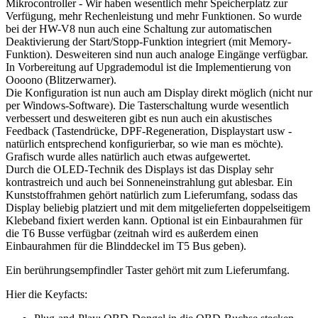
Mikrocontroller - Wir haben wesentlich mehr Speicherplatz zur
Verfügung, mehr Rechenleistung und mehr Funktionen. So wurde
bei der HW-V8 nun auch eine Schaltung zur automatischen
Deaktivierung der Start/Stopp-Funktion integriert (mit Memory-
Funktion). Desweiteren sind nun auch analoge Eingänge verfügbar.
In Vorbereitung auf Upgrademodul ist die Implementierung von
Oooono (Blitzerwarner).
Die Konfiguration ist nun auch am Display direkt möglich (nicht nur
per Windows-Software). Die Tasterschaltung wurde wesentlich
verbessert und desweiteren gibt es nun auch ein akustisches
Feedback (Tastendrücke, DPF-Regeneration, Displaystart usw -
natürlich entsprechend konfigurierbar, so wie man es möchte).
Grafisch wurde alles natürlich auch etwas aufgewertet.
Durch die OLED-Technik des Displays ist das Display sehr
kontrastreich und auch bei Sonneneinstrahlung gut ablesbar. Ein
Kunststoffrahmen gehört natürlich zum Lieferumfang, sodass das
Display beliebig platziert und mit dem mitgelieferten doppelseitigem
Klebeband fixiert werden kann. Optional ist ein Einbaurahmen für
die T6 Busse verfügbar (zeitnah wird es außerdem einen
Einbaurahmen für die Blinddeckel im T5 Bus geben).
Ein berührungsempfindler Taster gehört mit zum Lieferumfang.
Hier die Keyfacts: