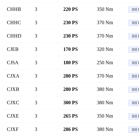
CHHB
3
220 PS
350 Nm
IHI 
CHHC
3
230 PS
370 Nm
IHI 
CHHD
3
230 PS
370 Nm
IHI 
CJEB
3
170 PS
320 Nm
IHI 
CJSA
3
180 PS
250 Nm
IHI 
CJXA
3
280 PS
370 Nm
IHI 
CJXB
3
280 PS
380 Nm
IHI 
CJXC
3
300 PS
380 Nm
IHI 
CJXE
3
265 PS
350 Nm
IHI 
CJXF
3
286 PS
380 Nm
IHI 