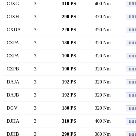
CJXG
3
310 PS
400 Nm
IHI 
CJXH
3
290 PS
370 Nm
IHI 
CXDA
3
220 PS
350 Nm
IHI 
CZPA
3
180 PS
320 Nm
IHI 
CZPA
3
190 PS
320 Nm
IHI 
CZPB
3
190 PS
320 Nm
IHI 
DAJA
3
192 PS
320 Nm
IHI 
DAJB
3
192 PS
320 Nm
IHI 
DGV
3
180 PS
320 Nm
IHI 
DJHA
3
310 PS
400 Nm
IHI 
DJHB
3
290 PS
380 Nm
IHI 