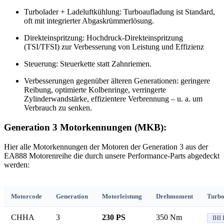
Turbolader + Ladeluftkühlung: Turboaufladung ist Standard,
oft mit integrierter Abgaskrümmerlösung.
Direkteinspritzung: Hochdruck-Direkteinspritzung
(TSI/TFSI) zur Verbesserung von Leistung und Effizienz
Steuerung: Steuerkette statt Zahnriemen.
Verbesserungen gegenüber älteren Generationen: geringere
Reibung, optimierte Kolbenringe, verringerte
Zylinderwandstärke, effizientere Verbrennung – u. a. um
Verbrauch zu senken.
Generation 3 Motorkennungen (MKB):
Hier alle Motorkennungen der Motoren der Generation 3 aus der
EA888 Motorenreihe die durch unsere Performance-Parts abgedeckt
werden:
Motorcode
Generation
Motorleistung
Drehmoment
Turbo
CHHA
3
230 PS
350 Nm
IHI 