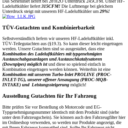
Das Serieninlet liefert bei 28'H2O Unterdruck 245CFM. Unser HF-
Ladeluftkühler liefert
315CFM!
Die Luftmenge bei gleichem
Unterdruck steigt mit unserem HF-Ladeluftkühler um
29%!
TÜV-Gutachten und Kombinierbarkeit
Selbstverständlich liefern wir unseren HF-Ladeluftkühler inkl.
TÜV-Teilegutachten aus (§19.3). So kann dieser leicht eingetragen
werden. Unsere Gutachten sind so ausgestaltet, dass eine
Kombination des Ladeluftkühlers mit typgenehmigten
Austauschabgasanlagen und Austauschkatalysatoren
(Downpipes) möglich ist
und diese so spielend einfach in
Kombination eingetragen werden können. Weiterhin ist eine
Kombination mit unserem Turbo-Inlet PROLINE (PROC-
INLET-TG), unserer offener Ansaugung (PROC-MQB-
INTAKE) und Leistungssteigerung
möglich!
Ausstellung Gutachten für Ihr Fahrzeug
Bitte prüfen Sie vor Bestellung ob Motorcode und EG-
Typgenehmigungsnummer identisch mit dem Produkt sind (siehe
unter dem Fahrzeugschein). Sie können auch den Fahrzeugfilter hier
im Onlineshop verwenden, so werden nur Produkte angezeigt, die
mit Ihrem Fahrzeug kompatibel sind. Sollte Ihr Fahrzeug nicht