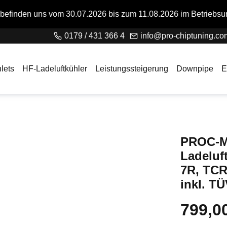
 30.07.2026 bis zum 11.08.2026 im Betriebsurlaub. Bitte beac
0179 / 431 366 4
info@pro-chiptuning.co
lets
HF-Ladeluftkühler
Leistungssteigerung
Downpipe
E
PROC-M
Ladeluf
7R, TCR
inkl. T
799,0