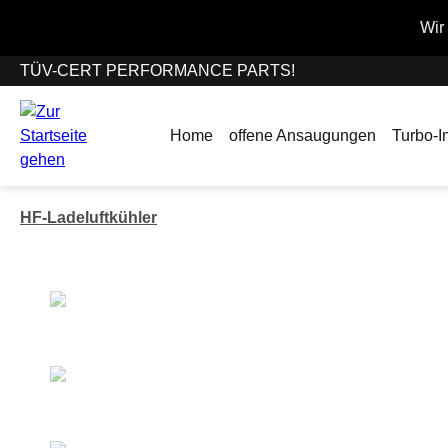
springen
Zur Hauptnavigation springen
Wir befinden uns vom
TÜV-CERT PERFORMANCE PARTS!
Home
offene Ansaugungen
Turbo-In
HF-Ladeluftkühler
Bildergalerie überspringen