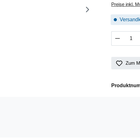
Preise inkl. 
Versandk
Produkt 
Zum Me
Produktnu