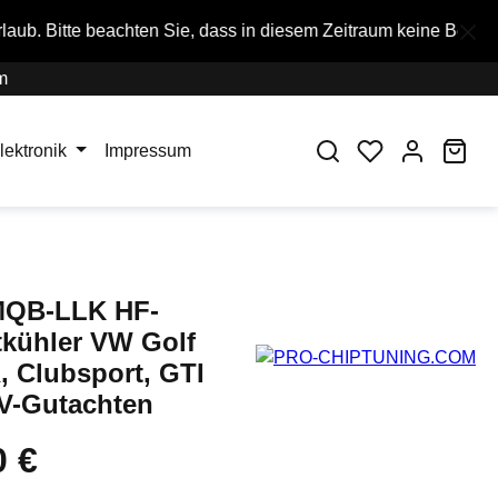
hten Sie, dass in diesem Zeitraum keine Bestellungen ausgefüh
m
War
lektronik
Impressum
QB-LLK HF-
tkühler VW Golf
, Clubsport, GTI
ÜV-Gutachten
0 €