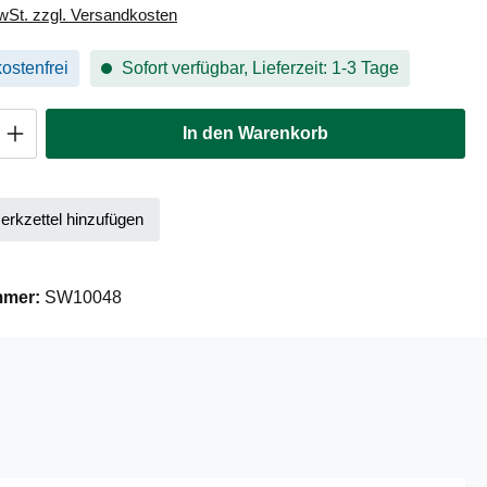
MwSt. zzgl. Versandkosten
ostenfrei
Sofort verfügbar, Lieferzeit: 1-3 Tage
Anzahl: Gib den gewünschten Wert ein oder
In den Warenkorb
rkzettel hinzufügen
mmer:
SW10048