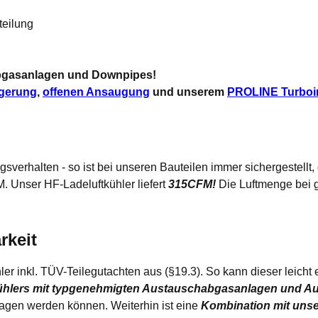
teilung
Abgasanlagen und Downpipes!
igerung
,
offenen Ansaugung
und unserem
PROLINE Turboin
sverhalten - so ist bei unseren Bauteilen immer sichergestellt,
. Unser HF-Ladeluftkühler liefert
315CFM!
Die Luftmenge bei g
rkeit
hler inkl. TÜV-Teilegutachten aus (§19.3). So kann dieser leich
ühlers mit typgenehmigten Austauschabgasanlagen und Aus
ragen werden können. Weiterhin ist eine
Kombination mit uns