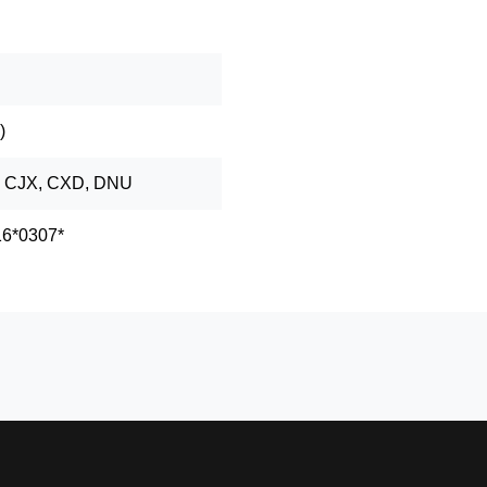
)
 CJX, CXD, DNU
16*0307*