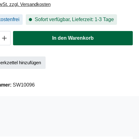
MwSt. zzgl. Versandkosten
ostenfrei
Sofort verfügbar, Lieferzeit: 1-3 Tage
Anzahl: Gib den gewünschten Wert ein oder
In den Warenkorb
rkzettel hinzufügen
mmer:
SW10096