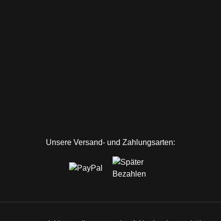
ink)
er Link)
terner Link)
in neuem Tab (externer Link)
Unsere Versand- und Zahlungsarten: