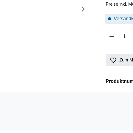
Preise inkl. 
Versandk
Produkt 
Zum Me
Produktnu