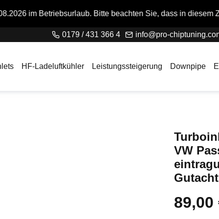
ebsurlaub. Bitte beachten Sie, dass in diesem Zeitraum keine 
0179 / 431 366 4
info@pro-chiptuning.co
lets
HF-Ladeluftkühler
Leistungssteigerung
Downpipe
E
Turboin
VW Pas
eintragu
Gutacht
89,00