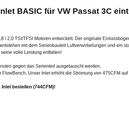
nlet BASIC für VW Passat 3C eintr
8 / 2,0 TSI/TFSI Motoren entwickelt. Der originale Einlassbogen 
ntstehen mit dem Serienbauteil Luftverwirbelungen und ein sta
eine volle Leistung entfalten!
nuten gegen das Serienteil ausgetauscht werden.
rem FlowBench. Unser Inlet erhöht die Strömung von 475CFM a
nlet bestellen (744CFM)!