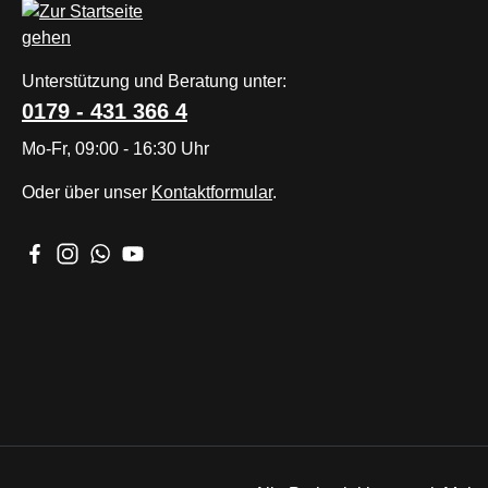
Unterstützung und Beratung unter:
0179 - 431 366 4
Mo-Fr, 09:00 - 16:30 Uhr
Oder über unser
Kontaktformular
.
Besuche uns auf Facebook – öffnet in neuem Tab (externer L
Schau auf Instagram vorbei – öffnet in neuem Tab (extern
Schreib uns auf WhatsApp – öffnet in neuem Tab (ex
Sieh dir unsere Videos auf YouTube an – öffnet 